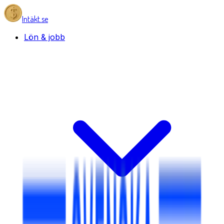
Intäkt.se
Lön & jobb