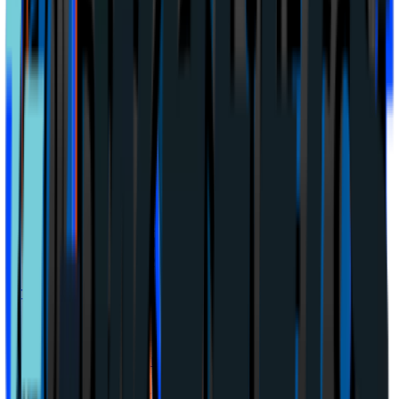
Lönestatistik
Nettolönekalkylator
verktyg
Timlön ↔ månadslön
verktyg
Företag & skatt
Bolagsformer
BAS-kontoplan
Ordlista
Momskalkylator
verktyg
Timpriskalkylator
verktyg
Konsult-netto
verktyg
Bokföringsprogram
AB eller enskild firma
verktyg
3:12-kalkyl
verktyg
Privatekonomi
Kommunalskatt
Valutor
Valutaomvandlare
verktyg
Elpris
Elkostnadskalkylator
verktyg