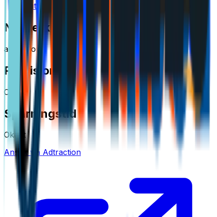
Automotive
Nätverk
adtraction
Provision
Okänt
Spårningstid
Okänt
Ansök via Adtraction