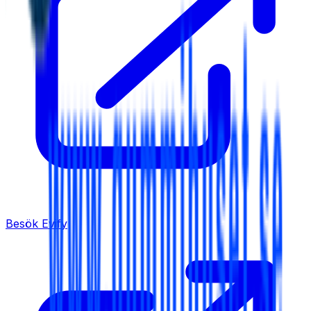
Besök
Evify