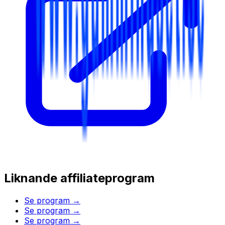
Liknande affiliateprogram
Se program →
Se program →
Se program →