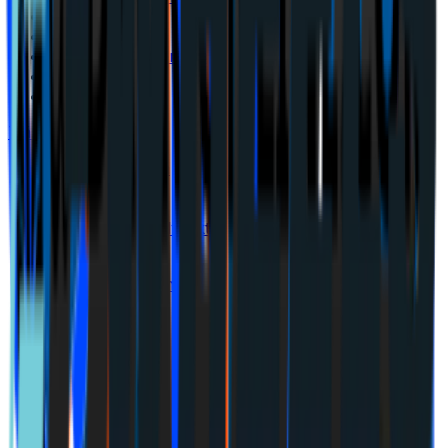
Inflation & KPI
Styrränta
Bolånekalkylator
verktyg
Bolåneräntor
Privatlån
Tjäna pengar online
Affiliateprogram
Kategorier
Affiliatenätverk
Provisionskalkyl
verktyg
Hem
Tjäna pengar online
Affiliateprogram
Evify