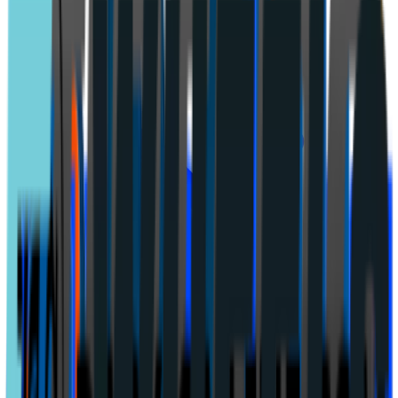
Meny
Lön & jobb