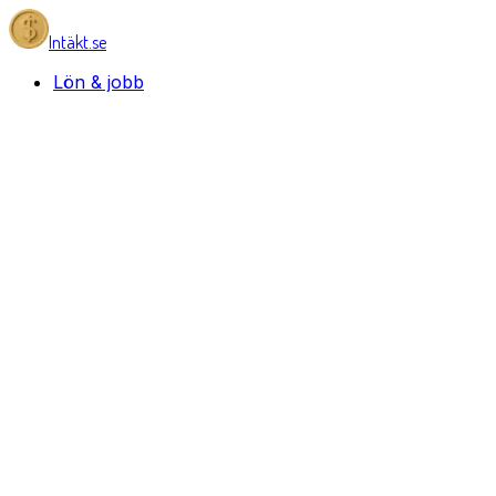
Intäkt.se
Lön & jobb