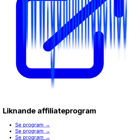
Liknande affiliateprogram
Se program →
Se program →
Se program →