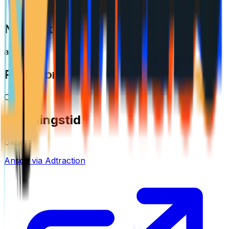
Automotive
Nätverk
adtraction
Provision
Okänt
Spårningstid
Okänt
Ansök via Adtraction