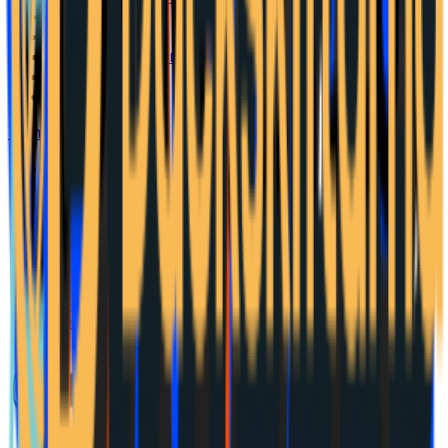
Inflation & KPI
Styrränta
Bolånekalkylator
verktyg
Bolåneräntor
Privatlån
Tjäna pengar online
Affiliateprogram
Kategorier
Affiliatenätverk
Provisionskalkyl
verktyg
Hem
Tjäna pengar online
Affiliateprogram
Bythjul SE