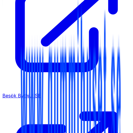
Besök
Bythjul SE