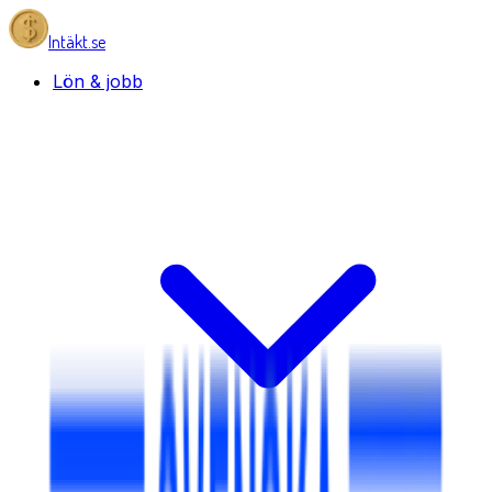
Intäkt.se
Lön & jobb