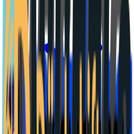
Meny
Lön & jobb