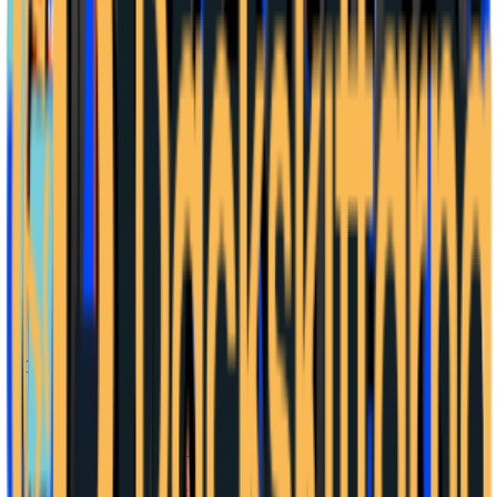
Lönestatistik
Nettolönekalkylator
verktyg
Timlön ↔ månadslön
verktyg
Företag & skatt
Bolagsformer
BAS-kontoplan
Ordlista
Momskalkylator
verktyg
Timpriskalkylator
verktyg
Konsult-netto
verktyg
Bokföringsprogram
AB eller enskild firma
verktyg
3:12-kalkyl
verktyg
Privatekonomi
Kommunalskatt
Valutor
Valutaomvandlare
verktyg
Elpris
Elkostnadskalkylator
verktyg