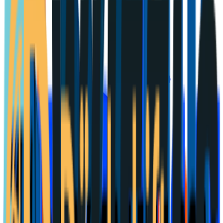
Meny
Lön & jobb