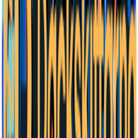
Lönestatistik
Nettolönekalkylator
verktyg
Timlön ↔ månadslön
verktyg
Företag & skatt
Bolagsformer
BAS-kontoplan
Ordlista
Momskalkylator
verktyg
Timpriskalkylator
verktyg
Konsult-netto
verktyg
Bokföringsprogram
AB eller enskild firma
verktyg
3:12-kalkyl
verktyg
Privatekonomi
Kommunalskatt
Valutor
Valutaomvandlare
verktyg
Elpris
Elkostnadskalkylator
verktyg