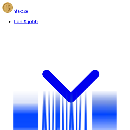
Intäkt.se
Lön & jobb