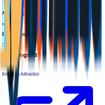
Automotive
Nätverk
adtraction
Provision
Okänt
Spårningstid
Okänt
Ansök via Adtraction