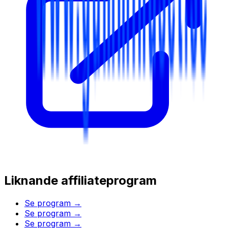
Liknande affiliateprogram
Se program →
Se program →
Se program →