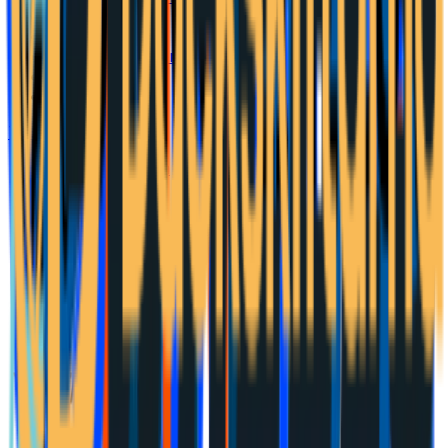
Inflation & KPI
Styrränta
Bolånekalkylator
verktyg
Bolåneräntor
Privatlån
Tjäna pengar online
Affiliateprogram
Kategorier
Affiliatenätverk
Provisionskalkyl
verktyg
Hem
Tjäna pengar online
Affiliateprogram
Tirendo SE