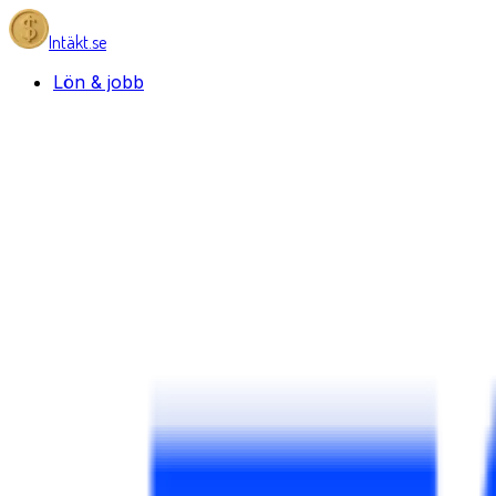
Intäkt.se
Lön & jobb