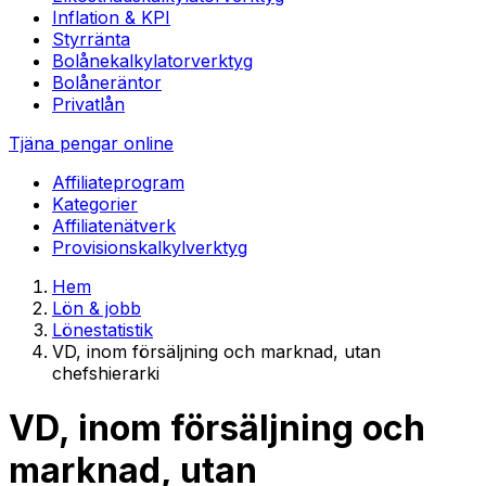
Inflation & KPI
Styrränta
Bolånekalkylator
verktyg
Bolåneräntor
Privatlån
Tjäna pengar online
Affiliateprogram
Kategorier
Affiliatenätverk
Provisionskalkyl
verktyg
Hem
Lön & jobb
Lönestatistik
VD, inom försäljning och marknad, utan
chefshierarki
VD, inom försäljning och
marknad, utan