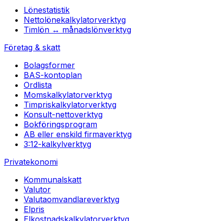
Lönestatistik
Nettolönekalkylator
verktyg
Timlön ↔ månadslön
verktyg
Företag & skatt
Bolagsformer
BAS-kontoplan
Ordlista
Momskalkylator
verktyg
Timpriskalkylator
verktyg
Konsult-netto
verktyg
Bokföringsprogram
AB eller enskild firma
verktyg
3:12-kalkyl
verktyg
Privatekonomi
Kommunalskatt
Valutor
Valutaomvandlare
verktyg
Elpris
Elkostnadskalkylator
verktyg