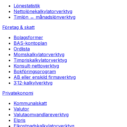
Lönestatistik
Nettolönekalkylator
verktyg
Timlön ↔ månadslön
verktyg
Företag & skatt
Bolagsformer
BAS-kontoplan
Ordlista
Momskalkylator
verktyg
Timpriskalkylator
verktyg
Konsult-netto
verktyg
Bokföringsprogram
AB eller enskild firma
verktyg
3:12-kalkyl
verktyg
Privatekonomi
Kommunalskatt
Valutor
Valutaomvandlare
verktyg
Elpris
Elkostnadskalkylator
verktyg