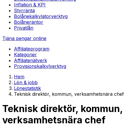
Inflation & KPI
Styrränta
Bolånekalkylator
verktyg
Bolåneräntor
Privatlån
Tjäna pengar online
Affiliateprogram
Kategorier
Affiliatenätverk
Provisionskalkyl
verktyg
Hem
Lön & jobb
Lönestatistik
Teknisk direktör, kommun, verksamhetsnära chef
Teknisk direktör, kommun,
verksamhetsnära chef