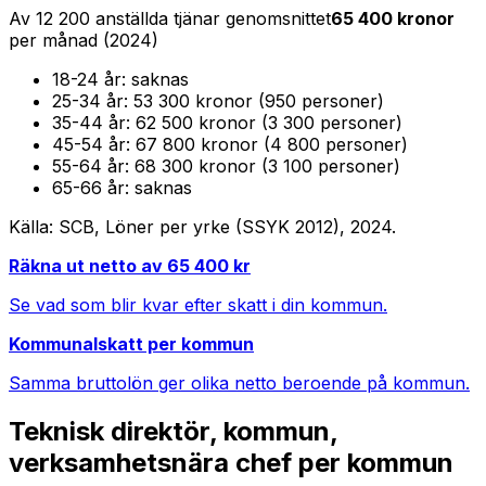
Av
12 200
anställda tjänar genomsnittet
65 400
kronor
per månad (
2024
)
18-24
år:
saknas
25-34
år:
53 300 kronor (950 personer)
35-44
år:
62 500 kronor (3 300 personer)
45-54
år:
67 800 kronor (4 800 personer)
55-64
år:
68 300 kronor (3 100 personer)
65-66
år:
saknas
Källa: SCB, Löner per yrke (SSYK 2012),
2024
.
Räkna ut netto av
65 400
kr
Se vad som blir kvar efter skatt i din kommun.
Kommunalskatt per kommun
Samma bruttolön ger olika netto beroende på kommun.
Teknisk direktör, kommun,
verksamhetsnära chef
per kommun