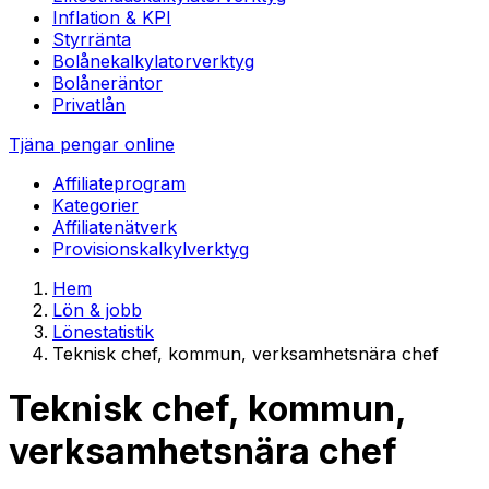
Inflation & KPI
Styrränta
Bolånekalkylator
verktyg
Bolåneräntor
Privatlån
Tjäna pengar online
Affiliateprogram
Kategorier
Affiliatenätverk
Provisionskalkyl
verktyg
Hem
Lön & jobb
Lönestatistik
Teknisk chef, kommun, verksamhetsnära chef
Teknisk chef, kommun,
verksamhetsnära chef