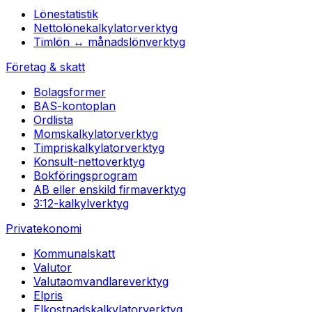
Lönestatistik
Nettolönekalkylator
verktyg
Timlön ↔ månadslön
verktyg
Företag & skatt
Bolagsformer
BAS-kontoplan
Ordlista
Momskalkylator
verktyg
Timpriskalkylator
verktyg
Konsult-netto
verktyg
Bokföringsprogram
AB eller enskild firma
verktyg
3:12-kalkyl
verktyg
Privatekonomi
Kommunalskatt
Valutor
Valutaomvandlare
verktyg
Elpris
Elkostnadskalkylator
verktyg