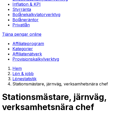
Inflation & KPI
Styrränta
Bolånekalkylator
verktyg
Bolåneräntor
Privatlån
Tjäna pengar online
Affiliateprogram
Kategorier
Affiliatenätverk
Provisionskalkyl
verktyg
Hem
Lön & jobb
Lönestatistik
Stationsmästare, järnväg, verksamhetsnära chef
Stationsmästare, järnväg,
verksamhetsnära chef