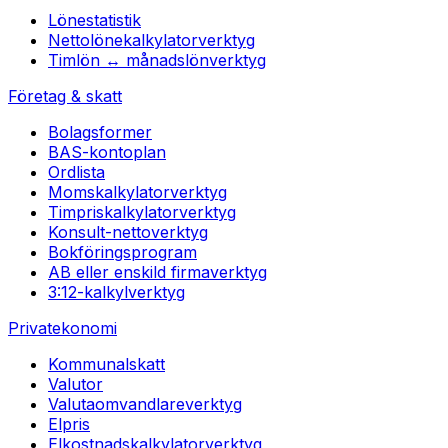
Lönestatistik
Nettolönekalkylator
verktyg
Timlön ↔ månadslön
verktyg
Företag & skatt
Bolagsformer
BAS-kontoplan
Ordlista
Momskalkylator
verktyg
Timpriskalkylator
verktyg
Konsult-netto
verktyg
Bokföringsprogram
AB eller enskild firma
verktyg
3:12-kalkyl
verktyg
Privatekonomi
Kommunalskatt
Valutor
Valutaomvandlare
verktyg
Elpris
Elkostnadskalkylator
verktyg