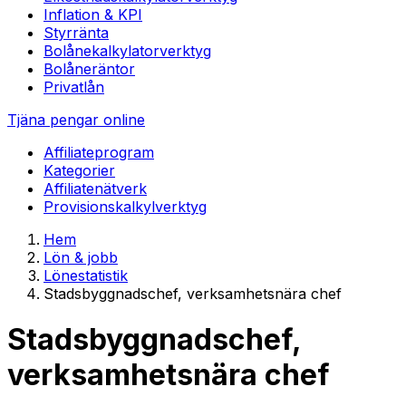
Inflation & KPI
Styrränta
Bolånekalkylator
verktyg
Bolåneräntor
Privatlån
Tjäna pengar online
Affiliateprogram
Kategorier
Affiliatenätverk
Provisionskalkyl
verktyg
Hem
Lön & jobb
Lönestatistik
Stadsbyggnadschef, verksamhetsnära chef
Stadsbyggnadschef,
verksamhetsnära chef