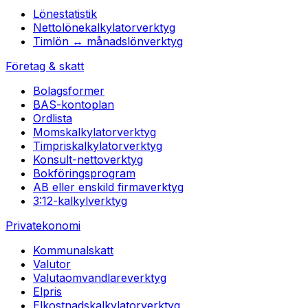
Lönestatistik
Nettolönekalkylator
verktyg
Timlön ↔ månadslön
verktyg
Företag & skatt
Bolagsformer
BAS-kontoplan
Ordlista
Momskalkylator
verktyg
Timpriskalkylator
verktyg
Konsult-netto
verktyg
Bokföringsprogram
AB eller enskild firma
verktyg
3:12-kalkyl
verktyg
Privatekonomi
Kommunalskatt
Valutor
Valutaomvandlare
verktyg
Elpris
Elkostnadskalkylator
verktyg