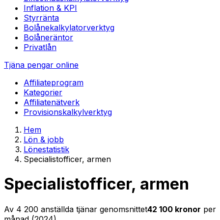
Inflation & KPI
Styrränta
Bolånekalkylator
verktyg
Bolåneräntor
Privatlån
Tjäna pengar online
Affiliateprogram
Kategorier
Affiliatenätverk
Provisionskalkyl
verktyg
Hem
Lön & jobb
Lönestatistik
Specialistofficer, armen
Specialistofficer, armen
Av
4 200
anställda tjänar genomsnittet
42 100
kronor
per
månad (
2024
)