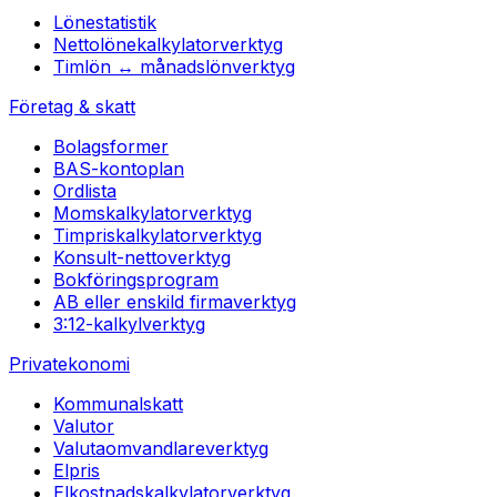
Lönestatistik
Nettolönekalkylator
verktyg
Timlön ↔ månadslön
verktyg
Företag & skatt
Bolagsformer
BAS-kontoplan
Ordlista
Momskalkylator
verktyg
Timpriskalkylator
verktyg
Konsult-netto
verktyg
Bokföringsprogram
AB eller enskild firma
verktyg
3:12-kalkyl
verktyg
Privatekonomi
Kommunalskatt
Valutor
Valutaomvandlare
verktyg
Elpris
Elkostnadskalkylator
verktyg