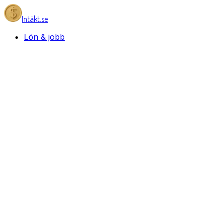
Intäkt.se
Lön & jobb