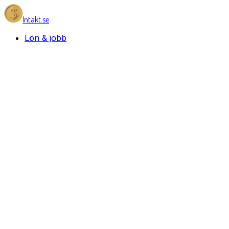
Intäkt.se
Lön & jobb