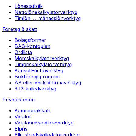
Lönestatistik
Nettolönekalkylator
verktyg
Timlön ↔ månadslön
verktyg
Företag & skatt
Bolagsformer
BAS-kontoplan
Ordlista
Momskalkylator
verktyg
Timpriskalkylator
verktyg
Konsult-netto
verktyg
Bokföringsprogram
AB eller enskild firma
verktyg
3:12-kalkyl
verktyg
Privatekonomi
Kommunalskatt
Valutor
Valutaomvandlare
verktyg
Elpris
Elkostnadskalkylator
verktyg