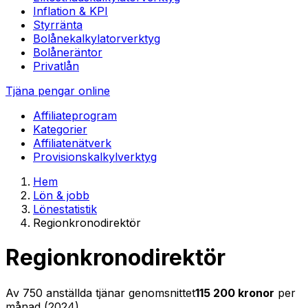
Inflation & KPI
Styrränta
Bolånekalkylator
verktyg
Bolåneräntor
Privatlån
Tjäna pengar online
Affiliateprogram
Kategorier
Affiliatenätverk
Provisionskalkyl
verktyg
Hem
Lön & jobb
Lönestatistik
Regionkronodirektör
Regionkronodirektör
Av
750
anställda tjänar genomsnittet
115 200
kronor
per
månad (
2024
)