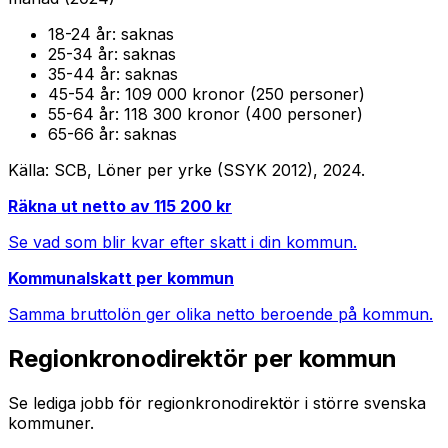
18-24
år:
saknas
25-34
år:
saknas
35-44
år:
saknas
45-54
år:
109 000 kronor (250 personer)
55-64
år:
118 300 kronor (400 personer)
65-66
år:
saknas
Källa: SCB, Löner per yrke (SSYK 2012),
2024
.
Räkna ut netto av
115 200
kr
Se vad som blir kvar efter skatt i din kommun.
Kommunalskatt per kommun
Samma bruttolön ger olika netto beroende på kommun.
Regionkronodirektör
per kommun
Se lediga jobb för
regionkronodirektör
i större svenska
kommuner.