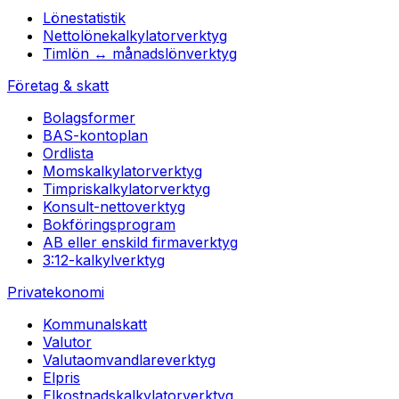
Lönestatistik
Nettolönekalkylator
verktyg
Timlön ↔ månadslön
verktyg
Företag & skatt
Bolagsformer
BAS-kontoplan
Ordlista
Momskalkylator
verktyg
Timpriskalkylator
verktyg
Konsult-netto
verktyg
Bokföringsprogram
AB eller enskild firma
verktyg
3:12-kalkyl
verktyg
Privatekonomi
Kommunalskatt
Valutor
Valutaomvandlare
verktyg
Elpris
Elkostnadskalkylator
verktyg