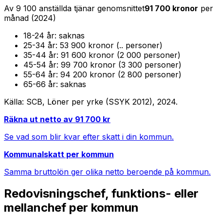
Av
9 100
anställda tjänar genomsnittet
91 700
kronor
per
månad (
2024
)
18-24
år:
saknas
25-34
år:
53 900 kronor (.. personer)
35-44
år:
91 600 kronor (2 000 personer)
45-54
år:
99 700 kronor (3 300 personer)
55-64
år:
94 200 kronor (2 800 personer)
65-66
år:
saknas
Källa: SCB, Löner per yrke (SSYK 2012),
2024
.
Räkna ut netto av
91 700
kr
Se vad som blir kvar efter skatt i din kommun.
Kommunalskatt per kommun
Samma bruttolön ger olika netto beroende på kommun.
Redovisningschef, funktions- eller
mellanchef
per kommun