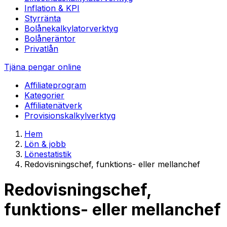
Inflation & KPI
Styrränta
Bolånekalkylator
verktyg
Bolåneräntor
Privatlån
Tjäna pengar online
Affiliateprogram
Kategorier
Affiliatenätverk
Provisionskalkyl
verktyg
Hem
Lön & jobb
Lönestatistik
Redovisningschef, funktions- eller mellanchef
Redovisningschef,
funktions- eller mellanchef