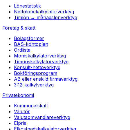
Lönestatistik
Nettolönekalkylator
verktyg
Timlön ↔ månadslön
verktyg
Företag & skatt
Bolagsformer
BAS-kontoplan
Ordlista
Momskalkylator
verktyg
Timpriskalkylator
verktyg
Konsult-netto
verktyg
Bokföringsprogram
AB eller enskild firma
verktyg
3:12-kalkyl
verktyg
Privatekonomi
Kommunalskatt
Valutor
Valutaomvandlare
verktyg
Elpris
Elkostnadskalkylator
verktyg