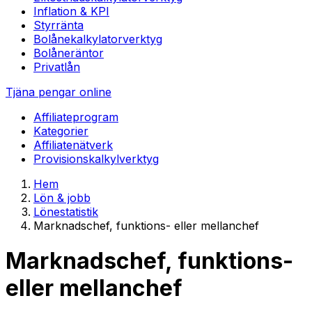
Inflation & KPI
Styrränta
Bolånekalkylator
verktyg
Bolåneräntor
Privatlån
Tjäna pengar online
Affiliateprogram
Kategorier
Affiliatenätverk
Provisionskalkyl
verktyg
Hem
Lön & jobb
Lönestatistik
Marknadschef, funktions- eller mellanchef
Marknadschef, funktions-
eller mellanchef