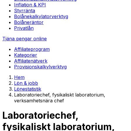
Inflation & KPI
Styrränta
Bolånekalkylator
verktyg
Bolåneräntor
Privatlån
Tjäna pengar online
Affiliateprogram
Kategorier
Affiliatenätverk
Provisionskalkyl
verktyg
Hem
Lön & jobb
Lönestatistik
Laboratoriechef, fysikaliskt laboratorium,
verksamhetsnära chef
Laboratoriechef,
fysikaliskt laboratorium,