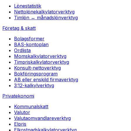
Lönestatistik
Nettolönekalkylator
verktyg
Timlön ↔ månadslön
verktyg
Företag & skatt
Bolagsformer
BAS-kontoplan
Ordlista
Momskalkylator
verktyg
Timpriskalkylator
verktyg
Konsult-netto
verktyg
Bokföringsprogram
AB eller enskild firma
verktyg
3:12-kalkyl
verktyg
Privatekonomi
Kommunalskatt
Valutor
Valutaomvandlare
verktyg
Elpris
Elkostnadskalkylator
verktyg