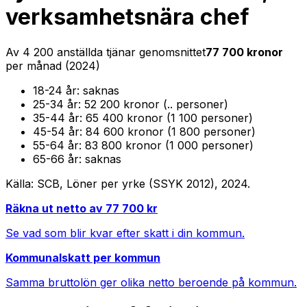
verksamhetsnära chef
Av
4 200
anställda tjänar genomsnittet
77 700
kronor
per månad (
2024
)
18-24
år:
saknas
25-34
år:
52 200 kronor (.. personer)
35-44
år:
65 400 kronor (1 100 personer)
45-54
år:
84 600 kronor (1 800 personer)
55-64
år:
83 800 kronor (1 000 personer)
65-66
år:
saknas
Källa: SCB, Löner per yrke (SSYK 2012),
2024
.
Räkna ut netto av
77 700
kr
Se vad som blir kvar efter skatt i din kommun.
Kommunalskatt per kommun
Samma bruttolön ger olika netto beroende på kommun.