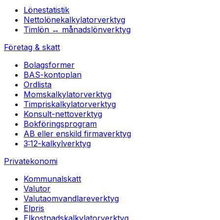
Lönestatistik
Nettolönekalkylator
verktyg
Timlön ↔ månadslön
verktyg
Företag & skatt
Bolagsformer
BAS-kontoplan
Ordlista
Momskalkylator
verktyg
Timpriskalkylator
verktyg
Konsult-netto
verktyg
Bokföringsprogram
AB eller enskild firma
verktyg
3:12-kalkyl
verktyg
Privatekonomi
Kommunalskatt
Valutor
Valutaomvandlare
verktyg
Elpris
Elkostnadskalkylator
verktyg