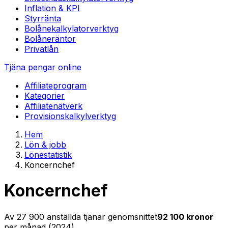
Inflation & KPI
Styrränta
Bolånekalkylator
verktyg
Bolåneräntor
Privatlån
Tjäna pengar online
Affiliateprogram
Kategorier
Affiliatenätverk
Provisionskalkyl
verktyg
Hem
Lön & jobb
Lönestatistik
Koncernchef
Koncernchef
Av
27 900
anställda tjänar genomsnittet
92 100
kronor
per månad (
2024
)