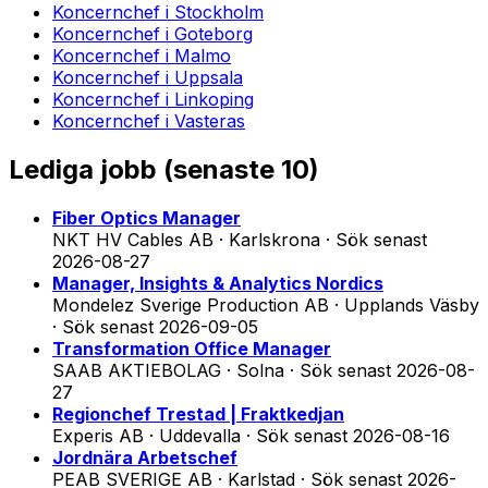
Koncernchef
i
Stockholm
Koncernchef
i
Goteborg
Koncernchef
i
Malmo
Koncernchef
i
Uppsala
Koncernchef
i
Linkoping
Koncernchef
i
Vasteras
Lediga jobb (
senaste 10
)
Fiber Optics Manager
NKT HV Cables AB · Karlskrona
·
Sök senast
2026-08-27
Manager, Insights & Analytics Nordics
Mondelez Sverige Production AB · Upplands Väsby
·
Sök senast
2026-09-05
Transformation Office Manager
SAAB AKTIEBOLAG · Solna
·
Sök senast
2026-08-
27
Regionchef Trestad | Fraktkedjan
Experis AB · Uddevalla
·
Sök senast
2026-08-16
Jordnära Arbetschef
PEAB SVERIGE AB · Karlstad
·
Sök senast
2026-