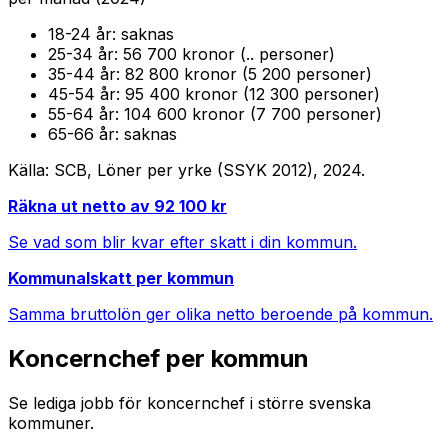
18-24
år:
saknas
25-34
år:
56 700 kronor (.. personer)
35-44
år:
82 800 kronor (5 200 personer)
45-54
år:
95 400 kronor (12 300 personer)
55-64
år:
104 600 kronor (7 700 personer)
65-66
år:
saknas
Källa: SCB, Löner per yrke (SSYK 2012),
2024
.
Räkna ut netto av
92 100
kr
Se vad som blir kvar efter skatt i din kommun.
Kommunalskatt per kommun
Samma bruttolön ger olika netto beroende på kommun.
Koncernchef
per kommun
Se lediga jobb för
koncernchef
i större svenska
kommuner.