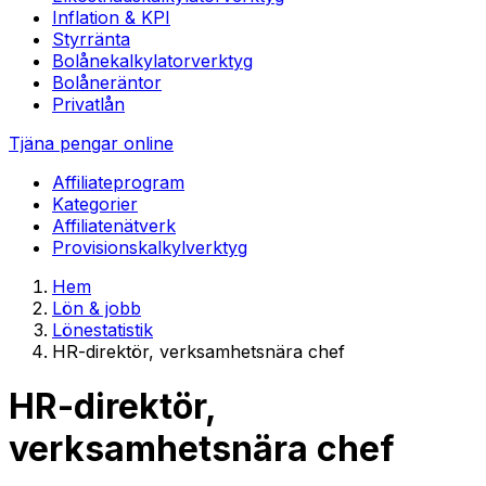
Inflation & KPI
Styrränta
Bolånekalkylator
verktyg
Bolåneräntor
Privatlån
Tjäna pengar online
Affiliateprogram
Kategorier
Affiliatenätverk
Provisionskalkyl
verktyg
Hem
Lön & jobb
Lönestatistik
HR-direktör, verksamhetsnära chef
HR-direktör,
verksamhetsnära chef