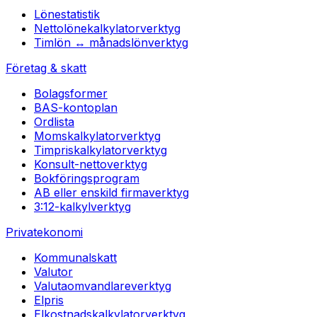
Lönestatistik
Nettolönekalkylator
verktyg
Timlön ↔ månadslön
verktyg
Företag & skatt
Bolagsformer
BAS-kontoplan
Ordlista
Momskalkylator
verktyg
Timpriskalkylator
verktyg
Konsult-netto
verktyg
Bokföringsprogram
AB eller enskild firma
verktyg
3:12-kalkyl
verktyg
Privatekonomi
Kommunalskatt
Valutor
Valutaomvandlare
verktyg
Elpris
Elkostnadskalkylator
verktyg