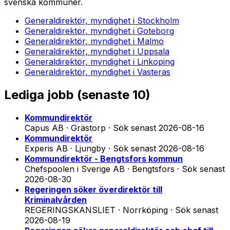
svenska kommuner.
Generaldirektör, myndighet
i
Stockholm
Generaldirektör, myndighet
i
Goteborg
Generaldirektör, myndighet
i
Malmo
Generaldirektör, myndighet
i
Uppsala
Generaldirektör, myndighet
i
Linkoping
Generaldirektör, myndighet
i
Vasteras
Lediga jobb (
senaste 10
)
Kommundirektör
Capus AB · Grästorp
·
Sök senast
2026-08-16
Kommundirektör
Experis AB · Ljungby
·
Sök senast
2026-08-16
Kommundirektör - Bengtsfors kommun
Chefspoolen i Sverige AB · Bengtsfors
·
Sök senast
2026-08-30
Regeringen söker överdirektör till
Kriminalvården
REGERINGSKANSLIET · Norrköping
·
Sök senast
2026-08-19