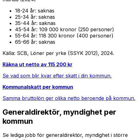
18-24
år:
saknas
25-34
år:
saknas
35-44
år:
saknas
45-54
år:
109 000 kronor (250 personer)
55-64
år:
118 300 kronor (400 personer)
65-66
år:
saknas
Källa: SCB, Löner per yrke (SSYK 2012),
2024
.
Räkna ut netto av
115 200
kr
Se vad som blir kvar efter skatt i din kommun.
Kommunalskatt per kommun
Samma bruttolön ger olika netto beroende på kommun.
Generaldirektör, myndighet
per
kommun
Se lediga jobb för
generaldirektör, myndighet
i större