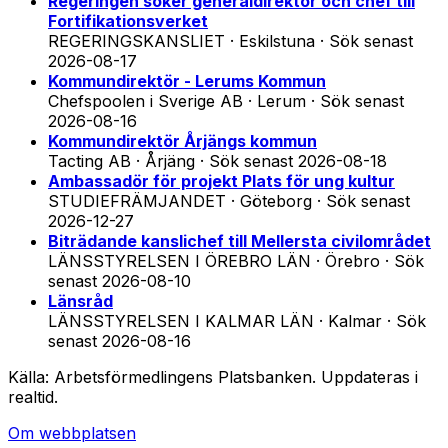
Regeringen söker generaldirektör och chef till
Fortifikationsverket
REGERINGSKANSLIET · Eskilstuna
·
Sök senast
2026-08-17
Kommundirektör - Lerums Kommun
Chefspoolen i Sverige AB · Lerum
·
Sök senast
2026-08-16
Kommundirektör Årjängs kommun
Tacting AB · Årjäng
·
Sök senast
2026-08-18
Ambassadör för projekt Plats för ung kultur
STUDIEFRÄMJANDET · Göteborg
·
Sök senast
2026-12-27
Biträdande kanslichef till Mellersta civilområdet
LÄNSSTYRELSEN I ÖREBRO LÄN · Örebro
·
Sök
senast
2026-08-10
Länsråd
LÄNSSTYRELSEN I KALMAR LÄN · Kalmar
·
Sök
senast
2026-08-16
Källa: Arbetsförmedlingens Platsbanken. Uppdateras i
realtid.
Om webbplatsen