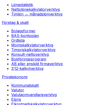
Lönestatistik
Nettolönekalkylator
verktyg
Timlön ↔ månadslön
verktyg
Företag & skatt
Bolagsformer
BAS-kontoplan
Ordlista
Momskalkylator
verktyg
Timpriskalkylator
verktyg
Konsult-netto
verktyg
Bokföringsprogram
AB eller enskild firma
verktyg
3:12-kalkyl
verktyg
Privatekonomi
Kommunalskatt
Valutor
Valutaomvandlare
verktyg
Elpris
Elkostnadskalkylator
verktyg