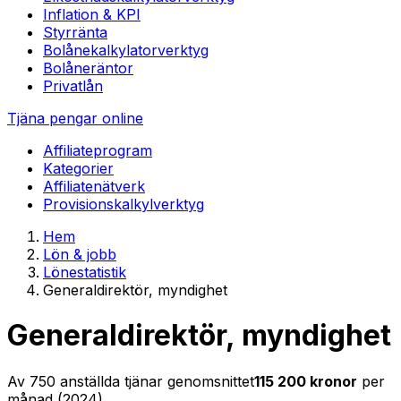
Inflation & KPI
Styrränta
Bolånekalkylator
verktyg
Bolåneräntor
Privatlån
Tjäna pengar online
Affiliateprogram
Kategorier
Affiliatenätverk
Provisionskalkyl
verktyg
Hem
Lön & jobb
Lönestatistik
Generaldirektör, myndighet
Generaldirektör, myndighet
Av
750
anställda tjänar genomsnittet
115 200
kronor
per
månad (
2024
)