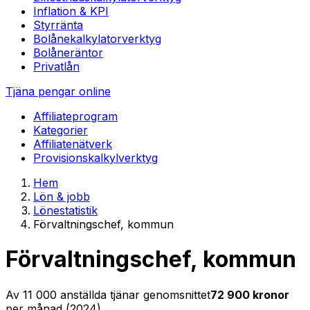
Inflation & KPI
Styrränta
Bolånekalkylator
verktyg
Bolåneräntor
Privatlån
Tjäna pengar online
Affiliateprogram
Kategorier
Affiliatenätverk
Provisionskalkyl
verktyg
Hem
Lön & jobb
Lönestatistik
Förvaltningschef, kommun
Förvaltningschef, kommun
Av
11 000
anställda tjänar genomsnittet
72 900
kronor
per månad (
2024
)