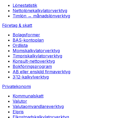
Lönestatistik
Nettolönekalkylator
verktyg
Timlön ↔ månadslön
verktyg
Företag & skatt
Bolagsformer
BAS-kontoplan
Ordlista
Momskalkylator
verktyg
Timpriskalkylator
verktyg
Konsult-netto
verktyg
Bokföringsprogram
AB eller enskild firma
verktyg
3:12-kalkyl
verktyg
Privatekonomi
Kommunalskatt
Valutor
Valutaomvandlare
verktyg
Elpris
Elkostnadskalkylator
verktyg