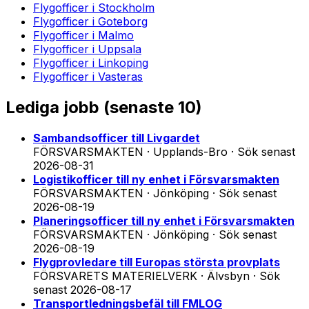
Flygofficer
i
Stockholm
Flygofficer
i
Goteborg
Flygofficer
i
Malmo
Flygofficer
i
Uppsala
Flygofficer
i
Linkoping
Flygofficer
i
Vasteras
Lediga jobb (
senaste 10
)
Sambandsofficer till Livgardet
FÖRSVARSMAKTEN · Upplands-Bro
·
Sök senast
2026-08-31
Logistikofficer till ny enhet i Försvarsmakten
FÖRSVARSMAKTEN · Jönköping
·
Sök senast
2026-08-19
Planeringsofficer till ny enhet i Försvarsmakten
FÖRSVARSMAKTEN · Jönköping
·
Sök senast
2026-08-19
Flygprovledare till Europas största provplats
FÖRSVARETS MATERIELVERK · Älvsbyn
·
Sök
senast
2026-08-17
Transportledningsbefäl till FMLOG