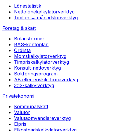
Lönestatistik
Nettolönekalkylator
verktyg
Timlön ↔ månadslön
verktyg
Företag & skatt
Bolagsformer
BAS-kontoplan
Ordlista
Momskalkylator
verktyg
Timpriskalkylator
verktyg
Konsult-netto
verktyg
Bokföringsprogram
AB eller enskild firma
verktyg
3:12-kalkyl
verktyg
Privatekonomi
Kommunalskatt
Valutor
Valutaomvandlare
verktyg
Elpris
Elkostnadskalkylator
verktyg