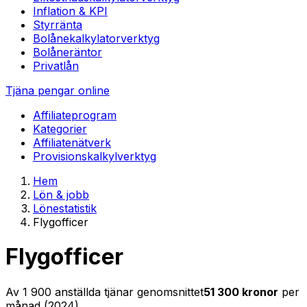
Inflation & KPI
Styrränta
Bolånekalkylator
verktyg
Bolåneräntor
Privatlån
Tjäna pengar online
Affiliateprogram
Kategorier
Affiliatenätverk
Provisionskalkyl
verktyg
Hem
Lön & jobb
Lönestatistik
Flygofficer
Flygofficer
Av
1 900
anställda tjänar genomsnittet
51 300
kronor
per
månad (
2024
)