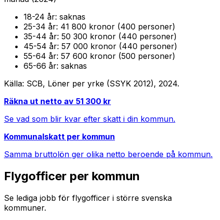
18-24
år:
saknas
25-34
år:
41 800 kronor (400 personer)
35-44
år:
50 300 kronor (440 personer)
45-54
år:
57 000 kronor (440 personer)
55-64
år:
57 600 kronor (500 personer)
65-66
år:
saknas
Källa: SCB, Löner per yrke (SSYK 2012),
2024
.
Räkna ut netto av
51 300
kr
Se vad som blir kvar efter skatt i din kommun.
Kommunalskatt per kommun
Samma bruttolön ger olika netto beroende på kommun.
Flygofficer
per kommun
Se lediga jobb för
flygofficer
i större svenska
kommuner.