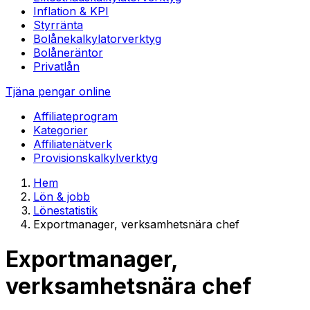
Inflation & KPI
Styrränta
Bolånekalkylator
verktyg
Bolåneräntor
Privatlån
Tjäna pengar online
Affiliateprogram
Kategorier
Affiliatenätverk
Provisionskalkyl
verktyg
Hem
Lön & jobb
Lönestatistik
Exportmanager, verksamhetsnära chef
Exportmanager,
verksamhetsnära chef