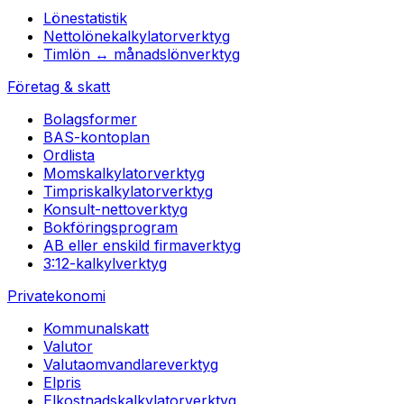
Lönestatistik
Nettolönekalkylator
verktyg
Timlön ↔ månadslön
verktyg
Företag & skatt
Bolagsformer
BAS-kontoplan
Ordlista
Momskalkylator
verktyg
Timpriskalkylator
verktyg
Konsult-netto
verktyg
Bokföringsprogram
AB eller enskild firma
verktyg
3:12-kalkyl
verktyg
Privatekonomi
Kommunalskatt
Valutor
Valutaomvandlare
verktyg
Elpris
Elkostnadskalkylator
verktyg