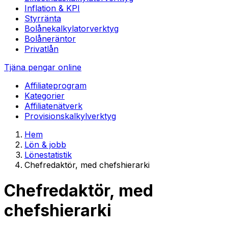
Inflation & KPI
Styrränta
Bolånekalkylator
verktyg
Bolåneräntor
Privatlån
Tjäna pengar online
Affiliateprogram
Kategorier
Affiliatenätverk
Provisionskalkyl
verktyg
Hem
Lön & jobb
Lönestatistik
Chefredaktör, med chefshierarki
Chefredaktör, med
chefshierarki