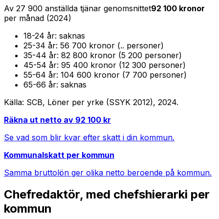
Av
27 900
anställda tjänar genomsnittet
92 100
kronor
per månad (
2024
)
18-24
år:
saknas
25-34
år:
56 700 kronor (.. personer)
35-44
år:
82 800 kronor (5 200 personer)
45-54
år:
95 400 kronor (12 300 personer)
55-64
år:
104 600 kronor (7 700 personer)
65-66
år:
saknas
Källa: SCB, Löner per yrke (SSYK 2012),
2024
.
Räkna ut netto av
92 100
kr
Se vad som blir kvar efter skatt i din kommun.
Kommunalskatt per kommun
Samma bruttolön ger olika netto beroende på kommun.
Chefredaktör, med chefshierarki
per
kommun