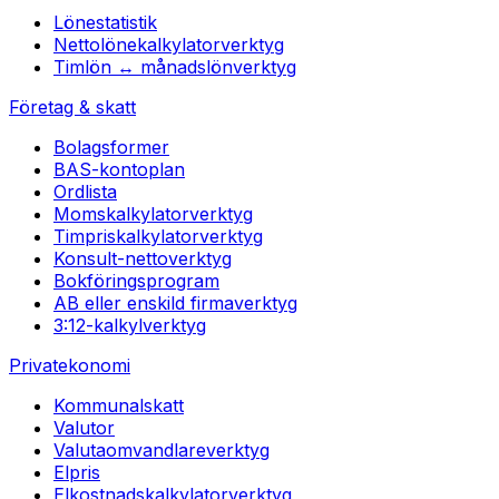
Lönestatistik
Nettolönekalkylator
verktyg
Timlön ↔ månadslön
verktyg
Företag & skatt
Bolagsformer
BAS-kontoplan
Ordlista
Momskalkylator
verktyg
Timpriskalkylator
verktyg
Konsult-netto
verktyg
Bokföringsprogram
AB eller enskild firma
verktyg
3:12-kalkyl
verktyg
Privatekonomi
Kommunalskatt
Valutor
Valutaomvandlare
verktyg
Elpris
Elkostnadskalkylator
verktyg