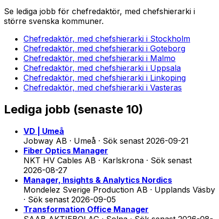
Se lediga jobb för
chefredaktör, med chefshierarki
i
större svenska kommuner.
Chefredaktör, med chefshierarki
i
Stockholm
Chefredaktör, med chefshierarki
i
Goteborg
Chefredaktör, med chefshierarki
i
Malmo
Chefredaktör, med chefshierarki
i
Uppsala
Chefredaktör, med chefshierarki
i
Linkoping
Chefredaktör, med chefshierarki
i
Vasteras
Lediga jobb (
senaste 10
)
VD | Umeå
Jobway AB · Umeå
·
Sök senast
2026-09-21
Fiber Optics Manager
NKT HV Cables AB · Karlskrona
·
Sök senast
2026-08-27
Manager, Insights & Analytics Nordics
Mondelez Sverige Production AB · Upplands Väsby
·
Sök senast
2026-09-05
Transformation Office Manager
SAAB AKTIEBOLAG · Solna
·
Sök senast
2026-08-