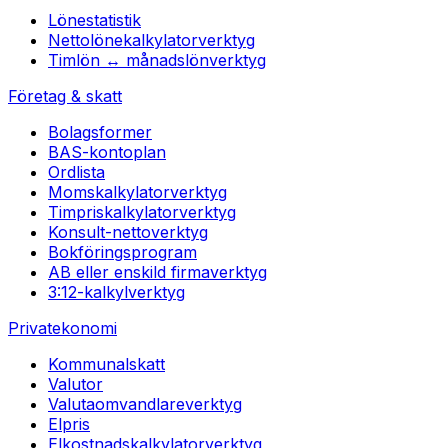
Lönestatistik
Nettolönekalkylator
verktyg
Timlön ↔ månadslön
verktyg
Företag & skatt
Bolagsformer
BAS-kontoplan
Ordlista
Momskalkylator
verktyg
Timpriskalkylator
verktyg
Konsult-netto
verktyg
Bokföringsprogram
AB eller enskild firma
verktyg
3:12-kalkyl
verktyg
Privatekonomi
Kommunalskatt
Valutor
Valutaomvandlare
verktyg
Elpris
Elkostnadskalkylator
verktyg