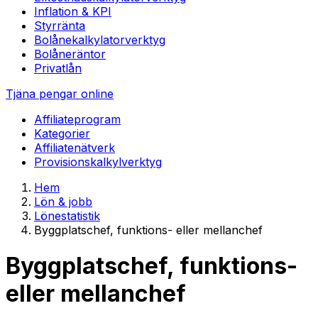
Inflation & KPI
Styrränta
Bolånekalkylator
verktyg
Bolåneräntor
Privatlån
Tjäna pengar online
Affiliateprogram
Kategorier
Affiliatenätverk
Provisionskalkyl
verktyg
Hem
Lön & jobb
Lönestatistik
Byggplatschef, funktions- eller mellanchef
Byggplatschef, funktions-
eller mellanchef