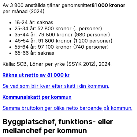
Av
3 800
anställda tjänar genomsnittet
81 000
kronor
per månad (
2024
)
18-24
år:
saknas
25-34
år:
52 800 kronor (.. personer)
35-44
år:
79 800 kronor (980 personer)
45-54
år:
91 800 kronor (1 200 personer)
55-64
år:
97 100 kronor (740 personer)
65-66
år:
saknas
Källa: SCB, Löner per yrke (SSYK 2012),
2024
.
Räkna ut netto av
81 000
kr
Se vad som blir kvar efter skatt i din kommun.
Kommunalskatt per kommun
Samma bruttolön ger olika netto beroende på kommun.
Byggplatschef, funktions- eller
mellanchef
per kommun