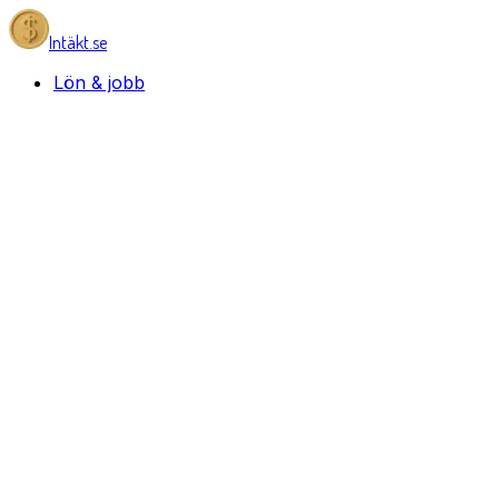
Intäkt.se
Lön & jobb