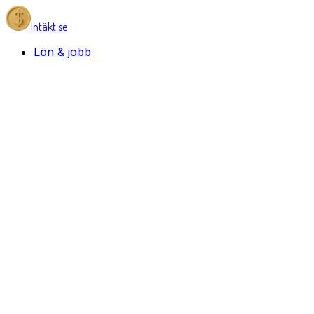
Intäkt.se
Lön & jobb