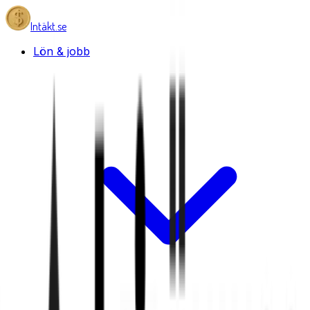
Intäkt.se
Lön & jobb