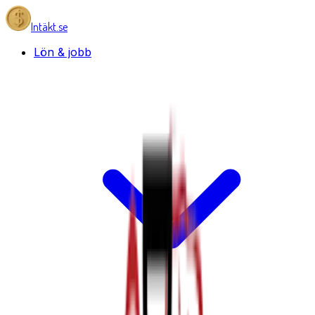
Intäkt.se
Lön & jobb