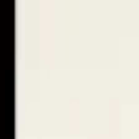
Intäkt.se
Lön & jobb