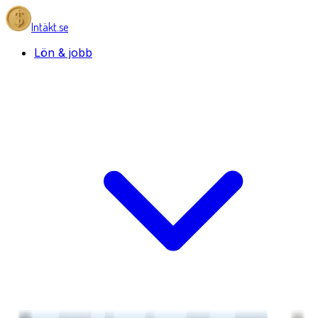
Intäkt.se
Lön & jobb