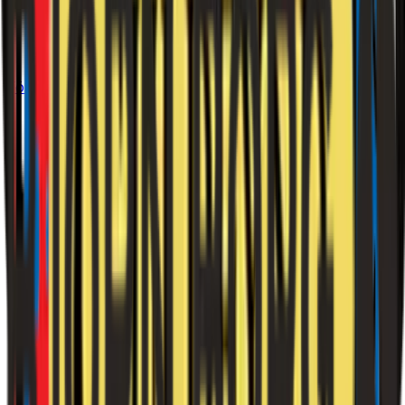
Lönestatistik
Nettolönekalkylator
verktyg
Timlön ↔ månadslön
verktyg
Företag & skatt
Bolagsformer
BAS-kontoplan
Ordlista
Momskalkylator
verktyg
Timpriskalkylator
verktyg
Konsult-netto
verktyg
Bokföringsprogram
AB eller enskild firma
verktyg
3:12-kalkyl
verktyg
Privatekonomi
Kommunalskatt
Valutor
Valutaomvandlare
verktyg
Elpris
Elkostnadskalkylator
verktyg