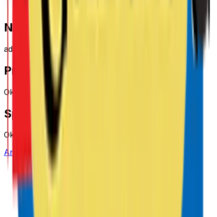
Fashion
Nätverk
adtraction
Provision
Okänt
Spårningstid
Okänt
Ansök via Adtraction