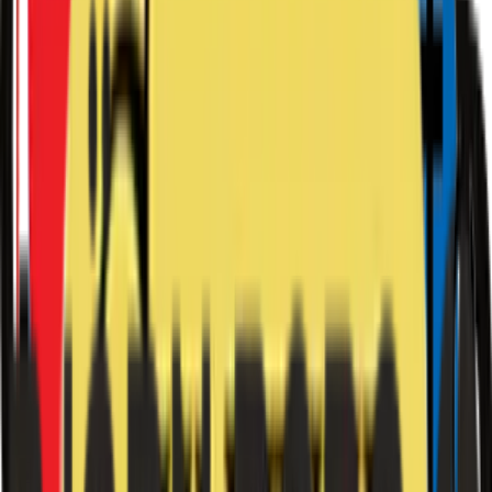
Meny
Lön & jobb