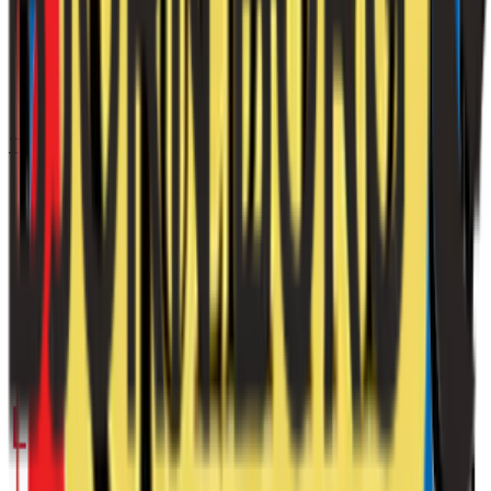
Inflation & KPI
Styrränta
Bolånekalkylator
verktyg
Bolåneräntor
Privatlån
Tjäna pengar online
Affiliateprogram
Kategorier
Affiliatenätverk
Provisionskalkyl
verktyg
Hem
Tjäna pengar online
Affiliateprogram
Lindex SE