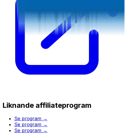
Liknande affiliateprogram
Se program →
Se program →
Se program →