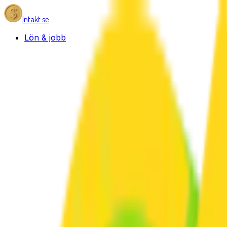
Intäkt.se
Lön & jobb