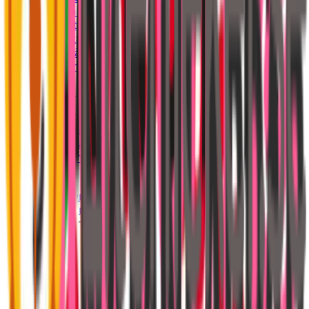
Inflation & KPI
Styrränta
Bolånekalkylator
verktyg
Bolåneräntor
Privatlån
Tjäna pengar online
Affiliateprogram
Kategorier
Affiliatenätverk
Provisionskalkyl
verktyg
Hem
Tjäna pengar online
Affiliateprogram
Kid's Concept