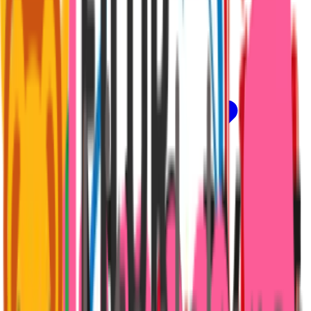
Meny
Lön & jobb