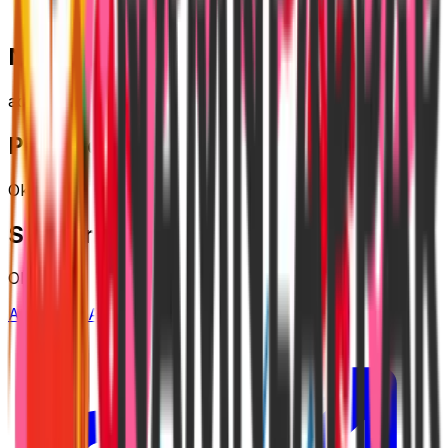
Family
Nätverk
adtraction
Provision
Okänt
Spårningstid
Okänt
Ansök via Adtraction