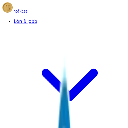
Intäkt.se
Lön & jobb