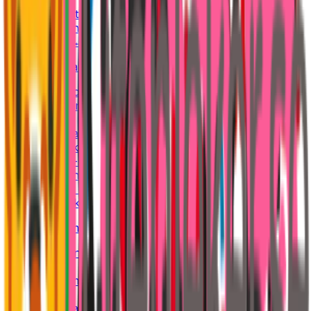
Lönestatistik
Nettolönekalkylator
verktyg
Timlön ↔ månadslön
verktyg
Företag & skatt
Bolagsformer
BAS-kontoplan
Ordlista
Momskalkylator
verktyg
Timpriskalkylator
verktyg
Konsult-netto
verktyg
Bokföringsprogram
AB eller enskild firma
verktyg
3:12-kalkyl
verktyg
Privatekonomi
Kommunalskatt
Valutor
Valutaomvandlare
verktyg
Elpris
Elkostnadskalkylator
verktyg