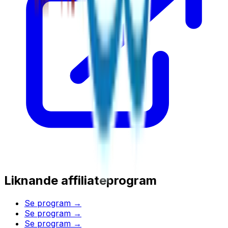
Liknande affiliateprogram
Se program →
Se program →
Se program →