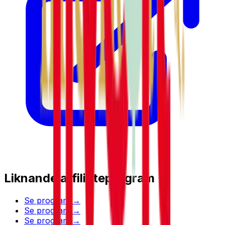
Liknande affiliateprogram
Se program →
Se program →
Se program →