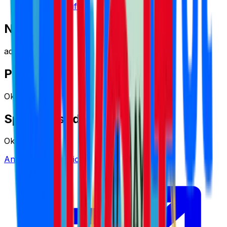
Hobbies & Gifts
Nätverk
adtraction
Provision
Okänt
Spårningstid
Okänt
Ansök via Adtraction