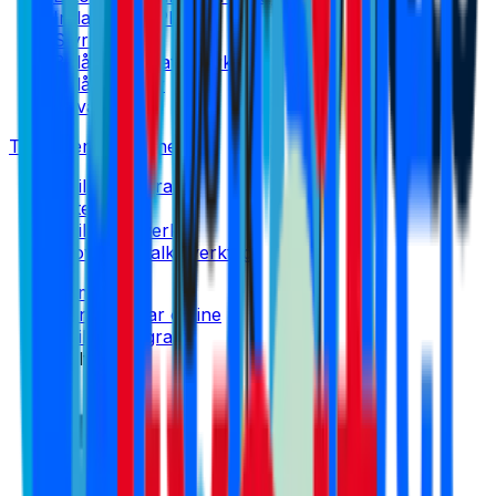
Inflation & KPI
Styrränta
Bolånekalkylator
verktyg
Bolåneräntor
Privatlån
Tjäna pengar online
Affiliateprogram
Kategorier
Affiliatenätverk
Provisionskalkyl
verktyg
Hem
Tjäna pengar online
Affiliateprogram
Kellfri SE