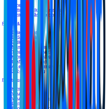
Lönestatistik
Nettolönekalkylator
verktyg
Timlön ↔ månadslön
verktyg
Företag & skatt
Bolagsformer
BAS-kontoplan
Ordlista
Momskalkylator
verktyg
Timpriskalkylator
verktyg
Konsult-netto
verktyg
Bokföringsprogram
AB eller enskild firma
verktyg
3:12-kalkyl
verktyg
Privatekonomi
Kommunalskatt
Valutor
Valutaomvandlare
verktyg
Elpris
Elkostnadskalkylator
verktyg