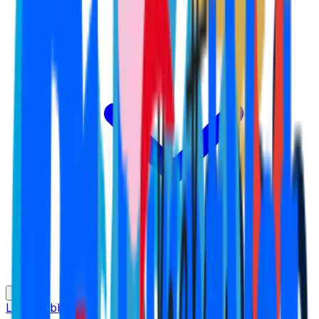
Meny
Lön & jobb