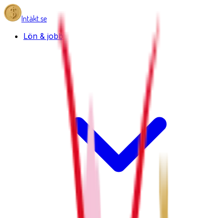
Intäkt.se
Lön & jobb