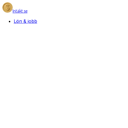
Intäkt.se
Lön & jobb