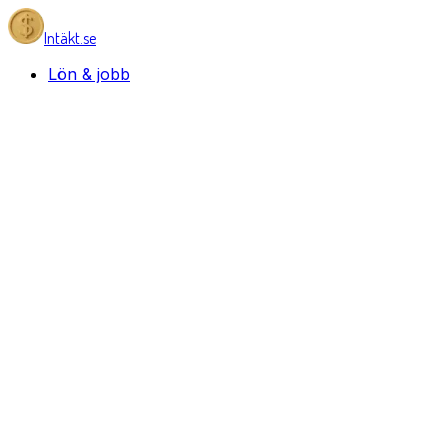
Intäkt.se
Lön & jobb