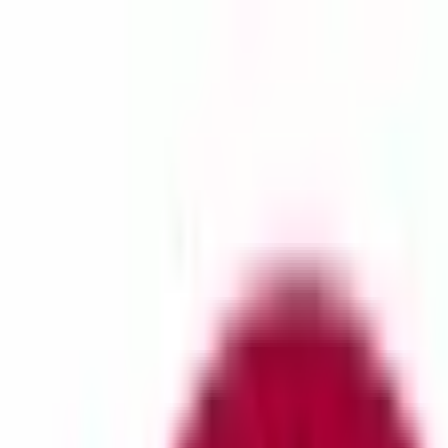
Intäkt.se
Lön & jobb